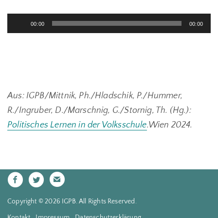
Audio-
00:00
00:00
Player
Aus: IGPB/Mittnik, Ph./Hladschik, P./Hummer,
R./Ingruber, D./Marschnig, G./Stornig, Th. (Hg.):
Politisches Lernen in der Volksschule
.Wien 2024.
Copyright © 2026 IGPB. All Rights Reserved.
Kontakt
Impressum
Datenschutzerklärung