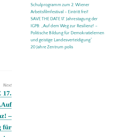
Schulprogramm zum 2. Wiener
Arbeitsfilmfestival – Eintritt frei!
SAVE THE DATE 17. Jahrestagung der
IGPB: „Auf dem Weg zur Resilienz! –
Politische Bildung für Demokratielernen
und geistige Landesverteidigung“
20 Jahre Zentrum polis
Next
 17.
„Auf
z! –
g für