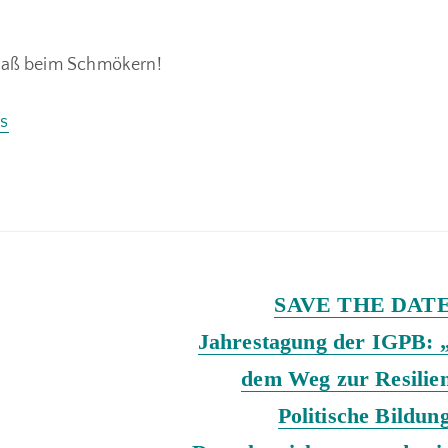
Spaß beim Schmökern!
is
Next
SAVE THE DATE
post:
Jahrestagung der IGPB: 
dem Weg zur Resilien
Politische Bildun