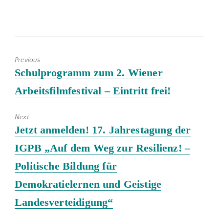
Previous
Previous
Schulprogramm zum 2. Wiener
post:
Arbeitsfilmfestival – Eintritt frei!
Next
Next
Jetzt anmelden! 17. Jahrestagung der
post:
IGPB „Auf dem Weg zur Resilienz! –
Politische Bildung für
Demokratielernen und Geistige
Landesverteidigung“